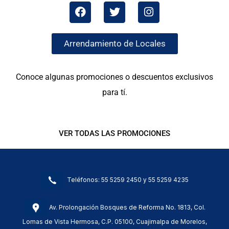
F
T
I
a
w
n
c
i
s
e
t
t
Arrendamiento de Locales
b
t
a
o
e
g
o
r
r
Conoce algunas promociones o descuentos exclusivos
k
a
m
para tí.
VER TODAS LAS PROMOCIONES
Teléfonos:
55 5259 2450
y
55 5259 4235
Av. Prolongación Bosques de Reforma No. 1813, Col.
Lomas de Vista Hermosa, C.P. 05100, Cuajimalpa de Morelos,